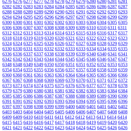
6276
6276
6277
6277
6278
6278
6279
6279
6280
6280
6281
6281
6282
6282
6283
6283
6284
6284
6285
6285
6286
6286
6287
6287
6288
6288
6289
6289
6290
6290
6291
6291
6292
6292
6293
6293
6294
6294
6295
6295
6296
6296
6297
6297
6298
6298
6299
6299
6300
6300
6301
6301
6302
6302
6303
6303
6304
6304
6305
6305
6306
6306
6307
6307
6308
6308
6309
6309
6310
6310
6311
6311
6312
6312
6313
6313
6314
6314
6315
6315
6316
6316
6317
6317
6318
6318
6319
6319
6320
6320
6321
6321
6322
6322
6323
6323
6324
6324
6325
6325
6326
6326
6327
6327
6328
6328
6329
6329
6330
6330
6331
6331
6332
6332
6333
6333
6334
6334
6335
6335
6336
6336
6337
6337
6338
6338
6339
6339
6340
6340
6341
6341
6342
6342
6343
6343
6344
6344
6345
6345
6346
6346
6347
6347
6348
6348
6349
6349
6350
6350
6351
6351
6352
6352
6353
6353
6354
6354
6355
6355
6356
6356
6357
6357
6358
6358
6359
6359
6360
6360
6361
6361
6363
6363
6364
6364
6365
6365
6366
6366
6367
6367
6368
6368
6369
6369
6370
6370
6371
6371
6372
6372
6373
6373
6374
6374
6375
6375
6376
6376
6377
6377
6378
6378
6379
6379
6380
6380
6381
6381
6382
6382
6383
6383
6384
6384
6385
6385
6386
6386
6387
6387
6388
6388
6389
6389
6390
6390
6391
6391
6392
6392
6393
6393
6394
6394
6395
6395
6396
6396
6397
6397
6398
6398
6399
6399
6400
6400
6401
6401
6402
6402
6403
6403
6404
6404
6405
6405
6406
6406
6407
6407
6408
6408
6409
6409
6410
6410
6411
6411
6412
6412
6413
6413
6414
6414
6415
6415
6416
6416
6417
6417
6418
6418
6419
6419
6420
6420
6421
6421
6422
6422
6423
6423
6424
6424
6425
6425
6426
6426