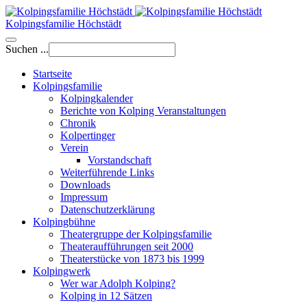
Kolpingsfamilie Höchstädt
Suchen ...
Startseite
Kolpingsfamilie
Kolpingkalender
Berichte von Kolping Veranstaltungen
Chronik
Kolpertinger
Verein
Vorstandschaft
Weiterführende Links
Downloads
Impressum
Datenschutzerklärung
Kolpingbühne
Theatergruppe der Kolpingsfamilie
Theateraufführungen seit 2000
Theaterstücke von 1873 bis 1999
Kolpingwerk
Wer war Adolph Kolping?
Kolping in 12 Sätzen