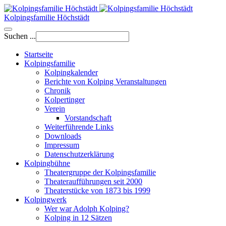
Kolpingsfamilie Höchstädt
Suchen ...
Startseite
Kolpingsfamilie
Kolpingkalender
Berichte von Kolping Veranstaltungen
Chronik
Kolpertinger
Verein
Vorstandschaft
Weiterführende Links
Downloads
Impressum
Datenschutzerklärung
Kolpingbühne
Theatergruppe der Kolpingsfamilie
Theateraufführungen seit 2000
Theaterstücke von 1873 bis 1999
Kolpingwerk
Wer war Adolph Kolping?
Kolping in 12 Sätzen