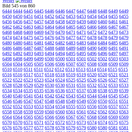
Weiter
Bild 545 von 860
6444
6444
6445
6445
6446
6446
6447
6447
6448
6448
6449
6449
6450
6450
6451
6451
6452
6452
6453
6453
6454
6454
6455
6455
6456
6456
6457
6457
6458
6458
6459
6459
6460
6460
6461
6461
6462
6462
6463
6463
6464
6464
6465
6465
6466
6466
6467
6467
6468
6468
6469
6469
6470
6470
6471
6471
6472
6472
6473
6473
6474
6474
6475
6475
6476
6476
6477
6477
6478
6478
6479
6479
6480
6480
6481
6481
6482
6482
6483
6483
6484
6484
6485
6485
6486
6486
6487
6487
6488
6488
6489
6489
6490
6490
6491
6491
6492
6492
6493
6493
6494
6494
6495
6495
6496
6496
6497
6497
6498
6498
6499
6499
6500
6500
6501
6501
6502
6502
6503
6503
6504
6504
6505
6505
6506
6506
6507
6507
6508
6508
6509
6509
6510
6510
6511
6511
6512
6512
6513
6513
6514
6514
6515
6515
6516
6516
6517
6517
6518
6518
6519
6519
6520
6520
6521
6521
6522
6522
6523
6523
6524
6524
6525
6525
6526
6526
6527
6527
6528
6528
6529
6529
6530
6530
6531
6531
6532
6532
6533
6533
6534
6534
6535
6535
6536
6536
6537
6537
6538
6538
6539
6539
6540
6540
6541
6541
6542
6542
6543
6543
6544
6544
6545
6545
6546
6546
6547
6547
6548
6548
6549
6549
6550
6550
6551
6551
6552
6552
6553
6553
6554
6554
6555
6555
6556
6556
6557
6557
6558
6558
6559
6559
6560
6560
6561
6561
6562
6562
6563
6563
6564
6564
6565
6565
6566
6566
6567
6567
6568
6568
6569
6569
6570
6570
6571
6571
6572
6572
6573
6573
6574
6574
6575
6575
6576
6576
6577
6577
6578
6578
6579
6579
6580
6580
6581
6581