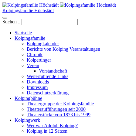
Kolpingsfamilie Höchstädt
Suchen ...
Startseite
Kolpingsfamilie
Kolpingkalender
Berichte von Kolping Veranstaltungen
Chronik
Kolpertinger
Verein
Vorstandschaft
Weiterführende Links
Downloads
Impressum
Datenschutzerklärung
Kolpingbühne
Theatergruppe der Kolpingsfamilie
Theateraufführungen seit 2000
Theaterstücke von 1873 bis 1999
Kolpingwerk
Wer war Adolph Kolping?
Kolping in 12 Sätzen