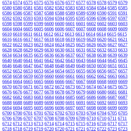
6574
6574
6575
6575
6576
6576
6577
6577
6578
6578
6579
6579
6580
6580
6581
6581
6582
6582
6583
6583
6584
6584
6585
6585
6586
6586
6587
6587
6588
6588
6589
6589
6590
6590
6591
6591
6592
6592
6593
6593
6594
6594
6595
6595
6596
6596
6597
6597
6598
6598
6599
6599
6600
6600
6601
6601
6602
6602
6603
6603
6604
6604
6605
6605
6606
6606
6607
6607
6608
6608
6609
6609
6610
6610
6611
6611
6612
6612
6613
6613
6614
6614
6615
6615
6616
6616
6617
6617
6618
6618
6619
6619
6620
6620
6621
6621
6622
6622
6623
6623
6624
6624
6625
6625
6626
6626
6627
6627
6628
6628
6629
6629
6630
6630
6631
6631
6632
6632
6633
6633
6634
6634
6635
6635
6636
6636
6637
6637
6638
6638
6639
6639
6640
6640
6641
6641
6642
6642
6643
6643
6644
6644
6645
6645
6646
6646
6647
6647
6648
6648
6649
6649
6650
6650
6651
6651
6652
6652
6653
6653
6654
6654
6655
6655
6656
6656
6657
6657
6658
6658
6659
6659
6660
6660
6661
6661
6662
6662
6663
6663
6664
6664
6665
6665
6666
6666
6667
6667
6668
6668
6669
6669
6670
6670
6671
6671
6672
6672
6673
6673
6674
6674
6675
6675
6676
6676
6677
6677
6678
6678
6679
6679
6680
6680
6681
6681
6682
6682
6683
6683
6684
6684
6685
6685
6686
6686
6687
6687
6688
6688
6689
6689
6690
6690
6691
6691
6692
6692
6693
6693
6694
6694
6695
6695
6696
6696
6697
6697
6698
6698
6699
6699
6700
6700
6701
6701
6702
6702
6703
6703
6704
6704
6705
6705
6706
6706
6707
6707
6708
6708
6709
6709
6710
6710
6711
6711
6712
6712
6713
6713
6714
6714
6715
6715
6716
6716
6717
6717
6718
6718
6719
6719
6720
6720
6721
6721
6722
6722
6723
6723