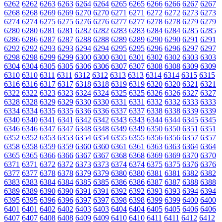
6262
6262
6263
6263
6264
6264
6265
6265
6266
6266
6267
6267
6268
6268
6269
6269
6270
6270
6271
6271
6272
6272
6273
6273
6274
6274
6275
6275
6276
6276
6277
6277
6278
6278
6279
6279
6280
6280
6281
6281
6282
6282
6283
6283
6284
6284
6285
6285
6286
6286
6287
6287
6288
6288
6289
6289
6290
6290
6291
6291
6292
6292
6293
6293
6294
6294
6295
6295
6296
6296
6297
6297
6298
6298
6299
6299
6300
6300
6301
6301
6302
6302
6303
6303
6304
6304
6305
6305
6306
6306
6307
6307
6308
6308
6309
6309
6310
6310
6311
6311
6312
6312
6313
6313
6314
6314
6315
6315
6316
6316
6317
6317
6318
6318
6319
6319
6320
6320
6321
6321
6322
6322
6323
6323
6324
6324
6325
6325
6326
6326
6327
6327
6328
6328
6329
6329
6330
6330
6331
6331
6332
6332
6333
6333
6334
6334
6335
6335
6336
6336
6337
6337
6338
6338
6339
6339
6340
6340
6341
6341
6342
6342
6343
6343
6344
6344
6345
6345
6346
6346
6347
6347
6348
6348
6349
6349
6350
6350
6351
6351
6352
6352
6353
6353
6354
6354
6355
6355
6356
6356
6357
6357
6358
6358
6359
6359
6360
6360
6361
6361
6363
6363
6364
6364
6365
6365
6366
6366
6367
6367
6368
6368
6369
6369
6370
6370
6371
6371
6372
6372
6373
6373
6374
6374
6375
6375
6376
6376
6377
6377
6378
6378
6379
6379
6380
6380
6381
6381
6382
6382
6383
6383
6384
6384
6385
6385
6386
6386
6387
6387
6388
6388
6389
6389
6390
6390
6391
6391
6392
6392
6393
6393
6394
6394
6395
6395
6396
6396
6397
6397
6398
6398
6399
6399
6400
6400
6401
6401
6402
6402
6403
6403
6404
6404
6405
6405
6406
6406
6407
6407
6408
6408
6409
6409
6410
6410
6411
6411
6412
6412