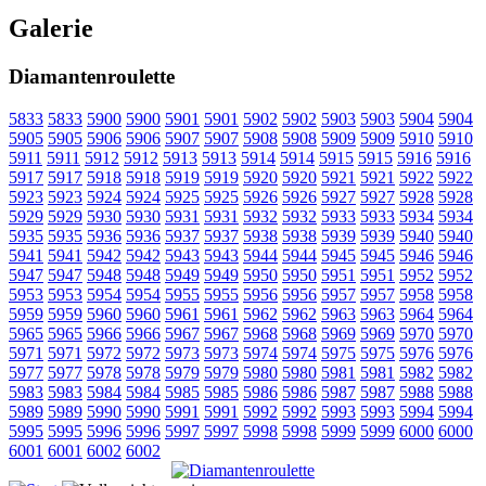
Galerie
Diamantenroulette
5833
5833
5900
5900
5901
5901
5902
5902
5903
5903
5904
5904
5905
5905
5906
5906
5907
5907
5908
5908
5909
5909
5910
5910
5911
5911
5912
5912
5913
5913
5914
5914
5915
5915
5916
5916
5917
5917
5918
5918
5919
5919
5920
5920
5921
5921
5922
5922
5923
5923
5924
5924
5925
5925
5926
5926
5927
5927
5928
5928
5929
5929
5930
5930
5931
5931
5932
5932
5933
5933
5934
5934
5935
5935
5936
5936
5937
5937
5938
5938
5939
5939
5940
5940
5941
5941
5942
5942
5943
5943
5944
5944
5945
5945
5946
5946
5947
5947
5948
5948
5949
5949
5950
5950
5951
5951
5952
5952
5953
5953
5954
5954
5955
5955
5956
5956
5957
5957
5958
5958
5959
5959
5960
5960
5961
5961
5962
5962
5963
5963
5964
5964
5965
5965
5966
5966
5967
5967
5968
5968
5969
5969
5970
5970
5971
5971
5972
5972
5973
5973
5974
5974
5975
5975
5976
5976
5977
5977
5978
5978
5979
5979
5980
5980
5981
5981
5982
5982
5983
5983
5984
5984
5985
5985
5986
5986
5987
5987
5988
5988
5989
5989
5990
5990
5991
5991
5992
5992
5993
5993
5994
5994
5995
5995
5996
5996
5997
5997
5998
5998
5999
5999
6000
6000
6001
6001
6002
6002