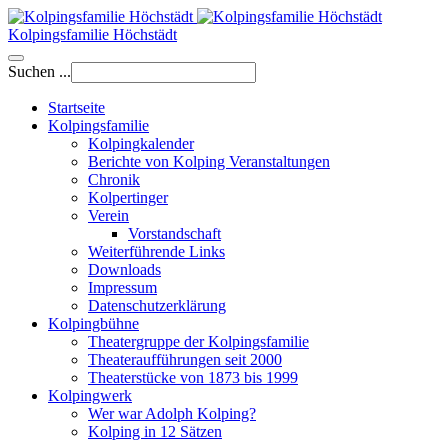
Kolpingsfamilie Höchstädt
Suchen ...
Startseite
Kolpingsfamilie
Kolpingkalender
Berichte von Kolping Veranstaltungen
Chronik
Kolpertinger
Verein
Vorstandschaft
Weiterführende Links
Downloads
Impressum
Datenschutzerklärung
Kolpingbühne
Theatergruppe der Kolpingsfamilie
Theateraufführungen seit 2000
Theaterstücke von 1873 bis 1999
Kolpingwerk
Wer war Adolph Kolping?
Kolping in 12 Sätzen