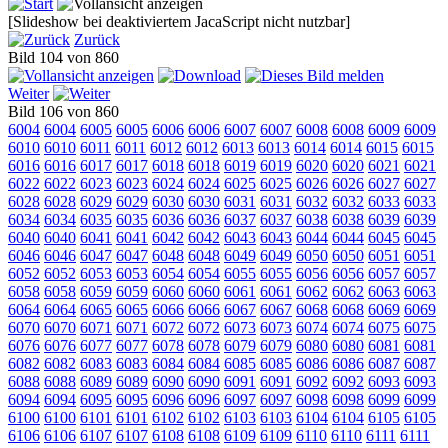
[Slideshow bei deaktiviertem JacaScript nicht nutzbar]
Zurück
Bild 104 von 860
Weiter
Bild 106 von 860
6004
6004
6005
6005
6006
6006
6007
6007
6008
6008
6009
6009
6010
6010
6011
6011
6012
6012
6013
6013
6014
6014
6015
6015
6016
6016
6017
6017
6018
6018
6019
6019
6020
6020
6021
6021
6022
6022
6023
6023
6024
6024
6025
6025
6026
6026
6027
6027
6028
6028
6029
6029
6030
6030
6031
6031
6032
6032
6033
6033
6034
6034
6035
6035
6036
6036
6037
6037
6038
6038
6039
6039
6040
6040
6041
6041
6042
6042
6043
6043
6044
6044
6045
6045
6046
6046
6047
6047
6048
6048
6049
6049
6050
6050
6051
6051
6052
6052
6053
6053
6054
6054
6055
6055
6056
6056
6057
6057
6058
6058
6059
6059
6060
6060
6061
6061
6062
6062
6063
6063
6064
6064
6065
6065
6066
6066
6067
6067
6068
6068
6069
6069
6070
6070
6071
6071
6072
6072
6073
6073
6074
6074
6075
6075
6076
6076
6077
6077
6078
6078
6079
6079
6080
6080
6081
6081
6082
6082
6083
6083
6084
6084
6085
6085
6086
6086
6087
6087
6088
6088
6089
6089
6090
6090
6091
6091
6092
6092
6093
6093
6094
6094
6095
6095
6096
6096
6097
6097
6098
6098
6099
6099
6100
6100
6101
6101
6102
6102
6103
6103
6104
6104
6105
6105
6106
6106
6107
6107
6108
6108
6109
6109
6110
6110
6111
6111