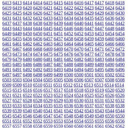
6413
6413
6414
6414
6415
6415
6416
6416
6417
6417
6418
6418
6419
6419
6420
6420
6421
6421
6422
6422
6423
6423
6424
6424
6425
6425
6426
6426
6427
6427
6428
6428
6429
6429
6430
6430
6431
6431
6432
6432
6433
6433
6434
6434
6435
6435
6436
6436
6437
6437
6438
6438
6439
6439
6440
6440
6441
6441
6442
6442
6443
6443
6444
6444
6445
6445
6446
6446
6447
6447
6448
6448
6449
6449
6450
6450
6451
6451
6452
6452
6453
6453
6454
6454
6455
6455
6456
6456
6457
6457
6458
6458
6459
6459
6460
6460
6461
6461
6462
6462
6463
6463
6464
6464
6465
6465
6466
6466
6467
6467
6468
6468
6469
6469
6470
6470
6471
6471
6472
6472
6473
6473
6474
6474
6475
6475
6476
6476
6477
6477
6478
6478
6479
6479
6480
6480
6481
6481
6482
6482
6483
6483
6484
6484
6485
6485
6486
6486
6487
6487
6488
6488
6489
6489
6490
6490
6491
6491
6492
6492
6493
6493
6494
6494
6495
6495
6496
6496
6497
6497
6498
6498
6499
6499
6500
6500
6501
6501
6502
6502
6503
6503
6504
6504
6505
6505
6506
6506
6507
6507
6508
6508
6509
6509
6510
6510
6511
6511
6512
6512
6513
6513
6514
6514
6515
6515
6516
6516
6517
6517
6518
6518
6519
6519
6520
6520
6521
6521
6522
6522
6523
6523
6524
6524
6525
6525
6526
6526
6527
6527
6528
6528
6529
6529
6530
6530
6531
6531
6532
6532
6533
6533
6534
6534
6535
6535
6536
6536
6537
6537
6538
6538
6539
6539
6540
6540
6541
6541
6542
6542
6543
6543
6544
6544
6545
6545
6546
6546
6547
6547
6548
6548
6549
6549
6550
6550
6551
6551
6552
6552
6553
6553
6554
6554
6555
6555
6556
6556
6557
6557
6558
6558
6559
6559
6560
6560
6561
6561
6562
6562