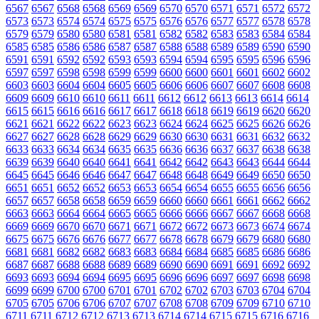
6567
6567
6568
6568
6569
6569
6570
6570
6571
6571
6572
6572
6573
6573
6574
6574
6575
6575
6576
6576
6577
6577
6578
6578
6579
6579
6580
6580
6581
6581
6582
6582
6583
6583
6584
6584
6585
6585
6586
6586
6587
6587
6588
6588
6589
6589
6590
6590
6591
6591
6592
6592
6593
6593
6594
6594
6595
6595
6596
6596
6597
6597
6598
6598
6599
6599
6600
6600
6601
6601
6602
6602
6603
6603
6604
6604
6605
6605
6606
6606
6607
6607
6608
6608
6609
6609
6610
6610
6611
6611
6612
6612
6613
6613
6614
6614
6615
6615
6616
6616
6617
6617
6618
6618
6619
6619
6620
6620
6621
6621
6622
6622
6623
6623
6624
6624
6625
6625
6626
6626
6627
6627
6628
6628
6629
6629
6630
6630
6631
6631
6632
6632
6633
6633
6634
6634
6635
6635
6636
6636
6637
6637
6638
6638
6639
6639
6640
6640
6641
6641
6642
6642
6643
6643
6644
6644
6645
6645
6646
6646
6647
6647
6648
6648
6649
6649
6650
6650
6651
6651
6652
6652
6653
6653
6654
6654
6655
6655
6656
6656
6657
6657
6658
6658
6659
6659
6660
6660
6661
6661
6662
6662
6663
6663
6664
6664
6665
6665
6666
6666
6667
6667
6668
6668
6669
6669
6670
6670
6671
6671
6672
6672
6673
6673
6674
6674
6675
6675
6676
6676
6677
6677
6678
6678
6679
6679
6680
6680
6681
6681
6682
6682
6683
6683
6684
6684
6685
6685
6686
6686
6687
6687
6688
6688
6689
6689
6690
6690
6691
6691
6692
6692
6693
6693
6694
6694
6695
6695
6696
6696
6697
6697
6698
6698
6699
6699
6700
6700
6701
6701
6702
6702
6703
6703
6704
6704
6705
6705
6706
6706
6707
6707
6708
6708
6709
6709
6710
6710
6711
6711
6712
6712
6713
6713
6714
6714
6715
6715
6716
6716