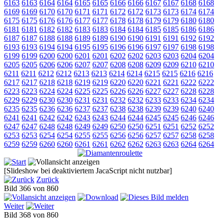
6163
6163
6164
6164
6165
6165
6166
6166
6167
6167
6168
6168
6169
6169
6170
6170
6171
6171
6172
6172
6173
6173
6174
6174
6175
6175
6176
6176
6177
6177
6178
6178
6179
6179
6180
6180
6181
6181
6182
6182
6183
6183
6184
6184
6185
6185
6186
6186
6187
6187
6188
6188
6189
6189
6190
6190
6191
6191
6192
6192
6193
6193
6194
6194
6195
6195
6196
6196
6197
6197
6198
6198
6199
6199
6200
6200
6201
6201
6202
6202
6203
6203
6204
6204
6205
6205
6206
6206
6207
6207
6208
6208
6209
6209
6210
6210
6211
6211
6212
6212
6213
6213
6214
6214
6215
6215
6216
6216
6217
6217
6218
6218
6219
6219
6220
6220
6221
6221
6222
6222
6223
6223
6224
6224
6225
6225
6226
6226
6227
6227
6228
6228
6229
6229
6230
6230
6231
6231
6232
6232
6233
6233
6234
6234
6235
6235
6236
6236
6237
6237
6238
6238
6239
6239
6240
6240
6241
6241
6242
6242
6243
6243
6244
6244
6245
6245
6246
6246
6247
6247
6248
6248
6249
6249
6250
6250
6251
6251
6252
6252
6253
6253
6254
6254
6255
6255
6256
6256
6257
6257
6258
6258
6259
6259
6260
6260
6261
6261
6262
6262
6263
6263
6264
6264
[Slideshow bei deaktiviertem JacaScript nicht nutzbar]
Zurück
Bild 366 von 860
Weiter
Bild 368 von 860