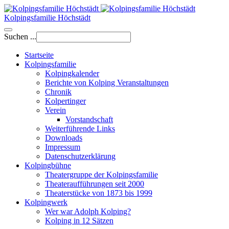
Kolpingsfamilie Höchstädt
Suchen ...
Startseite
Kolpingsfamilie
Kolpingkalender
Berichte von Kolping Veranstaltungen
Chronik
Kolpertinger
Verein
Vorstandschaft
Weiterführende Links
Downloads
Impressum
Datenschutzerklärung
Kolpingbühne
Theatergruppe der Kolpingsfamilie
Theateraufführungen seit 2000
Theaterstücke von 1873 bis 1999
Kolpingwerk
Wer war Adolph Kolping?
Kolping in 12 Sätzen