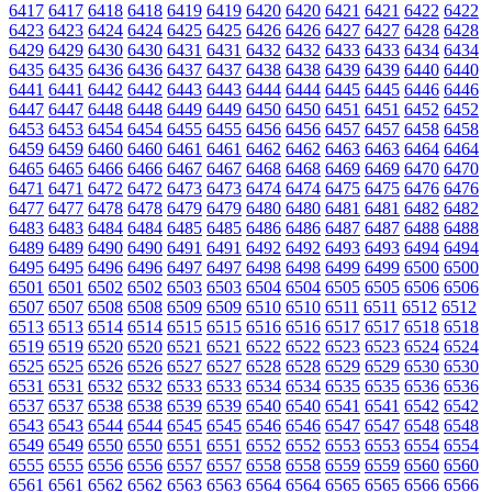
6417
6417
6418
6418
6419
6419
6420
6420
6421
6421
6422
6422
6423
6423
6424
6424
6425
6425
6426
6426
6427
6427
6428
6428
6429
6429
6430
6430
6431
6431
6432
6432
6433
6433
6434
6434
6435
6435
6436
6436
6437
6437
6438
6438
6439
6439
6440
6440
6441
6441
6442
6442
6443
6443
6444
6444
6445
6445
6446
6446
6447
6447
6448
6448
6449
6449
6450
6450
6451
6451
6452
6452
6453
6453
6454
6454
6455
6455
6456
6456
6457
6457
6458
6458
6459
6459
6460
6460
6461
6461
6462
6462
6463
6463
6464
6464
6465
6465
6466
6466
6467
6467
6468
6468
6469
6469
6470
6470
6471
6471
6472
6472
6473
6473
6474
6474
6475
6475
6476
6476
6477
6477
6478
6478
6479
6479
6480
6480
6481
6481
6482
6482
6483
6483
6484
6484
6485
6485
6486
6486
6487
6487
6488
6488
6489
6489
6490
6490
6491
6491
6492
6492
6493
6493
6494
6494
6495
6495
6496
6496
6497
6497
6498
6498
6499
6499
6500
6500
6501
6501
6502
6502
6503
6503
6504
6504
6505
6505
6506
6506
6507
6507
6508
6508
6509
6509
6510
6510
6511
6511
6512
6512
6513
6513
6514
6514
6515
6515
6516
6516
6517
6517
6518
6518
6519
6519
6520
6520
6521
6521
6522
6522
6523
6523
6524
6524
6525
6525
6526
6526
6527
6527
6528
6528
6529
6529
6530
6530
6531
6531
6532
6532
6533
6533
6534
6534
6535
6535
6536
6536
6537
6537
6538
6538
6539
6539
6540
6540
6541
6541
6542
6542
6543
6543
6544
6544
6545
6545
6546
6546
6547
6547
6548
6548
6549
6549
6550
6550
6551
6551
6552
6552
6553
6553
6554
6554
6555
6555
6556
6556
6557
6557
6558
6558
6559
6559
6560
6560
6561
6561
6562
6562
6563
6563
6564
6564
6565
6565
6566
6566