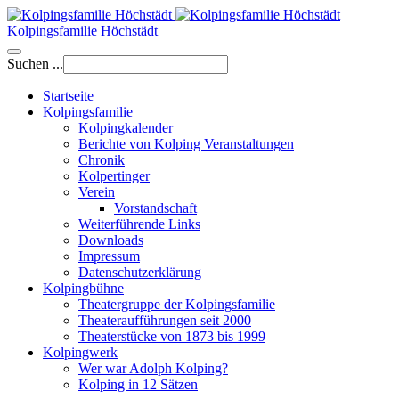
Kolpingsfamilie Höchstädt
Suchen ...
Startseite
Kolpingsfamilie
Kolpingkalender
Berichte von Kolping Veranstaltungen
Chronik
Kolpertinger
Verein
Vorstandschaft
Weiterführende Links
Downloads
Impressum
Datenschutzerklärung
Kolpingbühne
Theatergruppe der Kolpingsfamilie
Theateraufführungen seit 2000
Theaterstücke von 1873 bis 1999
Kolpingwerk
Wer war Adolph Kolping?
Kolping in 12 Sätzen