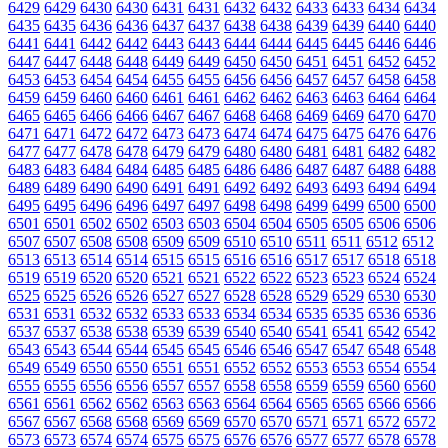
6429
6429
6430
6430
6431
6431
6432
6432
6433
6433
6434
6434
6435
6435
6436
6436
6437
6437
6438
6438
6439
6439
6440
6440
6441
6441
6442
6442
6443
6443
6444
6444
6445
6445
6446
6446
6447
6447
6448
6448
6449
6449
6450
6450
6451
6451
6452
6452
6453
6453
6454
6454
6455
6455
6456
6456
6457
6457
6458
6458
6459
6459
6460
6460
6461
6461
6462
6462
6463
6463
6464
6464
6465
6465
6466
6466
6467
6467
6468
6468
6469
6469
6470
6470
6471
6471
6472
6472
6473
6473
6474
6474
6475
6475
6476
6476
6477
6477
6478
6478
6479
6479
6480
6480
6481
6481
6482
6482
6483
6483
6484
6484
6485
6485
6486
6486
6487
6487
6488
6488
6489
6489
6490
6490
6491
6491
6492
6492
6493
6493
6494
6494
6495
6495
6496
6496
6497
6497
6498
6498
6499
6499
6500
6500
6501
6501
6502
6502
6503
6503
6504
6504
6505
6505
6506
6506
6507
6507
6508
6508
6509
6509
6510
6510
6511
6511
6512
6512
6513
6513
6514
6514
6515
6515
6516
6516
6517
6517
6518
6518
6519
6519
6520
6520
6521
6521
6522
6522
6523
6523
6524
6524
6525
6525
6526
6526
6527
6527
6528
6528
6529
6529
6530
6530
6531
6531
6532
6532
6533
6533
6534
6534
6535
6535
6536
6536
6537
6537
6538
6538
6539
6539
6540
6540
6541
6541
6542
6542
6543
6543
6544
6544
6545
6545
6546
6546
6547
6547
6548
6548
6549
6549
6550
6550
6551
6551
6552
6552
6553
6553
6554
6554
6555
6555
6556
6556
6557
6557
6558
6558
6559
6559
6560
6560
6561
6561
6562
6562
6563
6563
6564
6564
6565
6565
6566
6566
6567
6567
6568
6568
6569
6569
6570
6570
6571
6571
6572
6572
6573
6573
6574
6574
6575
6575
6576
6576
6577
6577
6578
6578