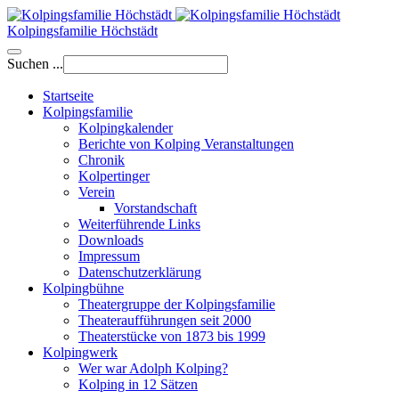
Kolpingsfamilie Höchstädt
Suchen ...
Startseite
Kolpingsfamilie
Kolpingkalender
Berichte von Kolping Veranstaltungen
Chronik
Kolpertinger
Verein
Vorstandschaft
Weiterführende Links
Downloads
Impressum
Datenschutzerklärung
Kolpingbühne
Theatergruppe der Kolpingsfamilie
Theateraufführungen seit 2000
Theaterstücke von 1873 bis 1999
Kolpingwerk
Wer war Adolph Kolping?
Kolping in 12 Sätzen