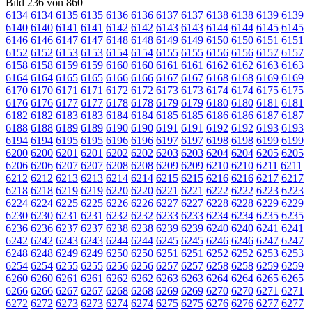
Bild 236 von 860
6134
6134
6135
6135
6136
6136
6137
6137
6138
6138
6139
6139
6140
6140
6141
6141
6142
6142
6143
6143
6144
6144
6145
6145
6146
6146
6147
6147
6148
6148
6149
6149
6150
6150
6151
6151
6152
6152
6153
6153
6154
6154
6155
6155
6156
6156
6157
6157
6158
6158
6159
6159
6160
6160
6161
6161
6162
6162
6163
6163
6164
6164
6165
6165
6166
6166
6167
6167
6168
6168
6169
6169
6170
6170
6171
6171
6172
6172
6173
6173
6174
6174
6175
6175
6176
6176
6177
6177
6178
6178
6179
6179
6180
6180
6181
6181
6182
6182
6183
6183
6184
6184
6185
6185
6186
6186
6187
6187
6188
6188
6189
6189
6190
6190
6191
6191
6192
6192
6193
6193
6194
6194
6195
6195
6196
6196
6197
6197
6198
6198
6199
6199
6200
6200
6201
6201
6202
6202
6203
6203
6204
6204
6205
6205
6206
6206
6207
6207
6208
6208
6209
6209
6210
6210
6211
6211
6212
6212
6213
6213
6214
6214
6215
6215
6216
6216
6217
6217
6218
6218
6219
6219
6220
6220
6221
6221
6222
6222
6223
6223
6224
6224
6225
6225
6226
6226
6227
6227
6228
6228
6229
6229
6230
6230
6231
6231
6232
6232
6233
6233
6234
6234
6235
6235
6236
6236
6237
6237
6238
6238
6239
6239
6240
6240
6241
6241
6242
6242
6243
6243
6244
6244
6245
6245
6246
6246
6247
6247
6248
6248
6249
6249
6250
6250
6251
6251
6252
6252
6253
6253
6254
6254
6255
6255
6256
6256
6257
6257
6258
6258
6259
6259
6260
6260
6261
6261
6262
6262
6263
6263
6264
6264
6265
6265
6266
6266
6267
6267
6268
6268
6269
6269
6270
6270
6271
6271
6272
6272
6273
6273
6274
6274
6275
6275
6276
6276
6277
6277